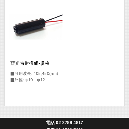
藍光雷射模組-規格
▉可用波長: 405,450(nm)
▉外徑: ψ10、ψ12
電話
02-2788-4817